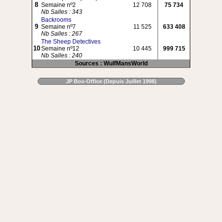
8
Semaine nº2
12 708
75 734
Nb Salles : 343
Backrooms
9
Semaine nº7
11 525
633 408
Nb Salles : 267
The Sheep Detectives
10
Semaine nº12
10 445
999 715
Nb Salles : 240
Sources : WulfMansWorld
JP Box-Office (Depuis Juillet 1998)