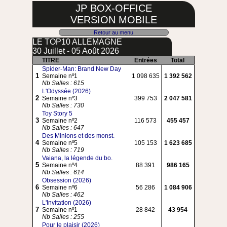
JP BOX-OFFICE
VERSION MOBILE
Retour au menu
LE TOP10 ALLEMAGNE
30 Juillet - 05 Août 2026
TITRE
Entrées
Total
Spider-Man: Brand New Day
1
Semaine nº1
1 098 635
1 392 562
Nb Salles : 615
L'Odyssée (2026)
2
Semaine nº3
399 753
2 047 581
Nb Salles : 730
Toy Story 5
3
Semaine nº2
116 573
455 457
Nb Salles : 647
Des Minions et des monst.
4
Semaine nº5
105 153
1 623 685
Nb Salles : 719
Vaiana, la légende du bo.
5
Semaine nº4
88 391
986 165
Nb Salles : 614
Obsession (2026)
6
Semaine nº6
56 286
1 084 906
Nb Salles : 462
L'Invitation (2026)
7
Semaine nº1
28 842
43 954
Nb Salles : 255
Pour le plaisir (2026)