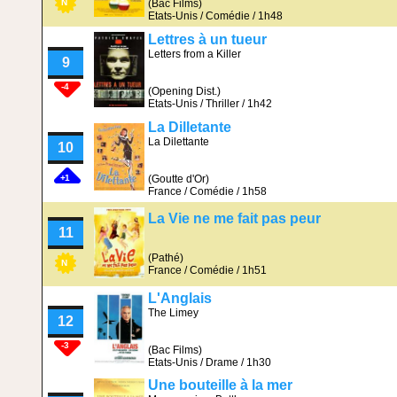
(Bac Films)
N
Etats-Unis / Comédie / 1h48
Lettres à un tueur
Letters from a Killer
9
-4
(Opening Dist.)
Etats-Unis / Thriller / 1h42
La Dilletante
La Dilettante
10
(Goutte d'Or)
+1
France / Comédie / 1h58
La Vie ne me fait pas peur
11
(Pathé)
N
France / Comédie / 1h51
L'Anglais
The Limey
12
-3
(Bac Films)
Etats-Unis / Drame / 1h30
Une bouteille à la mer