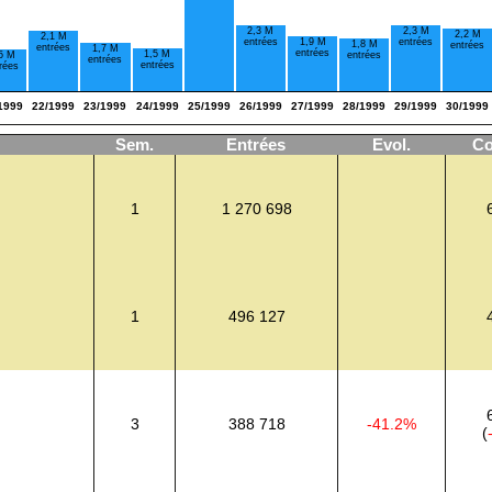
2,3 M
2,3 M
2,2 M
2,1 M
entrées
entrées
1,9 M
1,8 M
entrées
entrées
1,7 M
entrées
1,5 M
5 M
entrées
entrées
entrées
rées
1999
22/1999
23/1999
24/1999
25/1999
26/1999
27/1999
28/1999
29/1999
30/1999
Sem.
Entrées
Evol.
Co
1
1 270 698
1
496 127
3
388 718
-41.2%
(