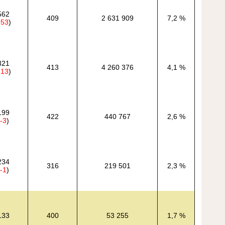
562
409
2 631 909
7,2 %
-53
)
321
413
4 260 376
4,1 %
-13
)
199
422
440 767
2,6 %
-3
)
234
316
219 501
2,3 %
-1
)
133
400
53 255
1,7 %