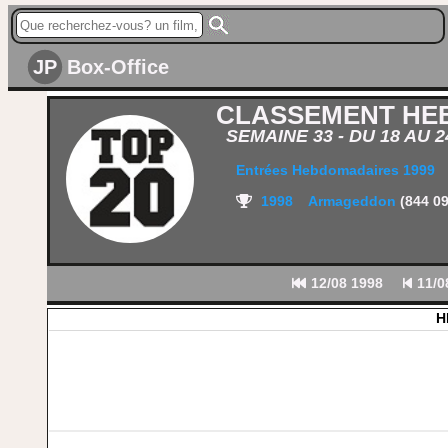
JP
Box-Office
CLASSEMENT HE
SEMAINE 33 - DU 18 AU 
Entrées Hebdomadaires 1999
1998
Armageddon
(844 09
12/08 1998
11/0
H