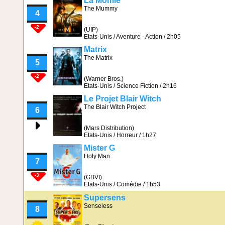
La Momie
The Mummy
4
-2
(UIP)
Etats-Unis / Aventure - Action / 2h05
Matrix
The Matrix
5
-2
(Warner Bros.)
Etats-Unis / Science Fiction / 2h16
Le Projet Blair Witch
The Blair Witch Project
6
(Mars Distribution)
Etats-Unis / Horreur / 1h27
Mister G
Holy Man
7
-3
(GBVI)
Etats-Unis / Comédie / 1h53
Supersens
Senseless
8