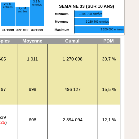
3,2 M
2,9 M
entrées
SEMAINE 33 (SUR 10 ANS)
entrées
2,4 M
entrées
Minimum
1 803 788 entrées
Moyenne
2 239 706 entrées
Maximum
3 200 000 entrées
31/1999
32/1999
33/1999
pies
Moyenne
Cumul
PDM
665
1 911
1 270 698
39,7 %
497
998
496 127
15,5 %
639
608
2 394 094
12,1 %
-25
)