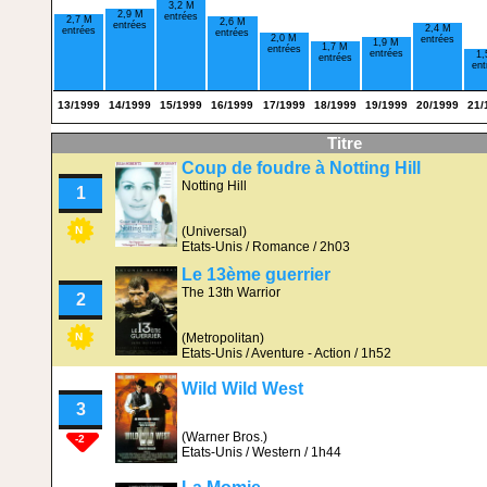
3,2 M
2,9 M
entrées
2,7 M
2,6 M
entrées
2,4 M
entrées
entrées
2,0 M
entrées
1,9 M
1,7 M
entrées
entrées
1,
entrées
ent
13/1999
14/1999
15/1999
16/1999
17/1999
18/1999
19/1999
20/1999
21/
Titre
Coup de foudre à Notting Hill
Notting Hill
1
(Universal)
N
Etats-Unis / Romance / 2h03
Le 13ème guerrier
The 13th Warrior
2
(Metropolitan)
N
Etats-Unis / Aventure - Action / 1h52
Wild Wild West
3
(Warner Bros.)
-2
Etats-Unis / Western / 1h44