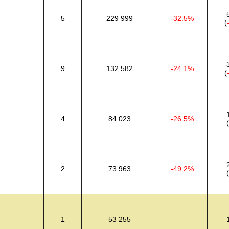
5
229 999
-32.5%
(
9
132 582
-24.1%
(
4
84 023
-26.5%
(
2
73 963
-49.2%
(
1
53 255