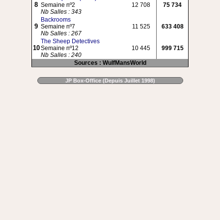
8
Semaine nº2
12 708
75 734
Nb Salles : 343
Backrooms
9
Semaine nº7
11 525
633 408
Nb Salles : 267
The Sheep Detectives
10
Semaine nº12
10 445
999 715
Nb Salles : 240
Sources : WulfMansWorld
JP Box-Office (Depuis Juillet 1998)