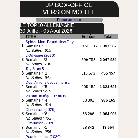
JP BOX-OFFICE
VERSION MOBILE
Retour au menu
LE TOP10 ALLEMAGNE
30 Juillet - 05 Août 2026
TITRE
Entrées
Total
Spider-Man: Brand New Day
1
Semaine nº1
1 098 635
1 392 562
Nb Salles : 615
L'Odyssée (2026)
2
Semaine nº3
399 753
2 047 581
Nb Salles : 730
Toy Story 5
3
Semaine nº2
116 573
455 457
Nb Salles : 647
Des Minions et des monst.
4
Semaine nº5
105 153
1 623 685
Nb Salles : 719
Vaiana, la légende du bo.
5
Semaine nº4
88 391
986 165
Nb Salles : 614
Obsession (2026)
6
Semaine nº6
56 286
1 084 906
Nb Salles : 462
L'Invitation (2026)
7
Semaine nº1
28 842
43 954
Nb Salles : 255
Pour le plaisir (2026)