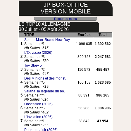
JP BOX-OFFICE
VERSION MOBILE
Retour au menu
LE TOP10 ALLEMAGNE
30 Juillet - 05 Août 2026
TITRE
Entrées
Total
Spider-Man: Brand New Day
1
Semaine nº1
1 098 635
1 392 562
Nb Salles : 615
L'Odyssée (2026)
2
Semaine nº3
399 753
2 047 581
Nb Salles : 730
Toy Story 5
3
Semaine nº2
116 573
455 457
Nb Salles : 647
Des Minions et des monst.
4
Semaine nº5
105 153
1 623 685
Nb Salles : 719
Vaiana, la légende du bo.
5
Semaine nº4
88 391
986 165
Nb Salles : 614
Obsession (2026)
6
Semaine nº6
56 286
1 084 906
Nb Salles : 462
L'Invitation (2026)
7
Semaine nº1
28 842
43 954
Nb Salles : 255
Pour le plaisir (2026)