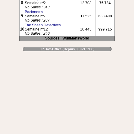
8
Semaine nº2
12 708
75 734
Nb Salles : 343
Backrooms
9
Semaine nº7
11 525
633 408
Nb Salles : 267
The Sheep Detectives
10
Semaine nº12
10 445
999 715
Nb Salles : 240
Sources : WulfMansWorld
JP Box-Office (Depuis Juillet 1998)