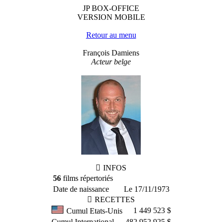
JP BOX-OFFICE
VERSION MOBILE
Retour au menu
François Damiens
Acteur belge
INFOS
56
films répertoriés
Date de naissance
Le 17/11/1973
RECETTES
1 449 523 $
Cumul Etats-Unis
Cumul International
482 952 925 $