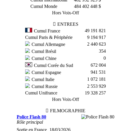
Cumul Monde
484 402 448 $
Hors Voix-Off
ENTREES
49 191 821
Cumul France
Cumul Paris & Périphérie
9 194 917
2 440 623
Cumul Allemagne
354
Cumul Brésil
0
Cumul Chine
672 004
Cumul Corée du Sud
941 531
Cumul Espagne
1 072 181
Cumul Italie
2 553 929
Cumul Russie
Cumul Unifrance
19 328 257
Hors Voix-Off
FILMOGRAPHIE
Police Flash 80
Rôle principal
Sortie en France
18/03/2026