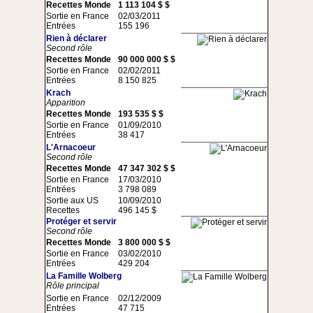
Recettes Monde
1 113 104 $ $
Sortie en France
02/03/2011
Entrées
155 196
Rien à déclarer
Second rôle
Recettes Monde
90 000 000 $ $
Sortie en France
02/02/2011
Entrées
8 150 825
Krach
Apparition
Recettes Monde
193 535 $ $
Sortie en France
01/09/2010
Entrées
38 417
L'Arnacoeur
Second rôle
Recettes Monde
47 347 302 $ $
Sortie en France
17/03/2010
Entrées
3 798 089
Sortie aux US
10/09/2010
Recettes
496 145 $
Protéger et servir
Second rôle
Recettes Monde
3 800 000 $ $
Sortie en France
03/02/2010
Entrées
429 204
La Famille Wolberg
Rôle principal
Sortie en France
02/12/2009
Entrées
47 715