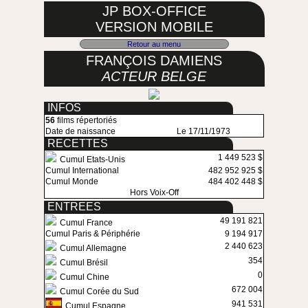
JP BOX-OFFICE
VERSION MOBILE
Retour au menu
FRANÇOIS DAMIENS
ACTEUR BELGE
INFOS
56
films répertoriés
Date de naissance
Le 17/11/1973
RECETTES
1 449 523 $
Cumul Etats-Unis
Cumul International
482 952 925 $
Cumul Monde
484 402 448 $
Hors Voix-Off
ENTREES
49 191 821
Cumul France
Cumul Paris & Périphérie
9 194 917
2 440 623
Cumul Allemagne
354
Cumul Brésil
0
Cumul Chine
672 004
Cumul Corée du Sud
941 531
Cumul Espagne