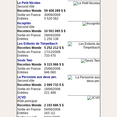
Le Petit Nicolas
Second rôle
Recettes Monde
59 408 289 $ $
Sortie en France
30/09/2009
Entrées
5 520 562
Incognito
Second rôle
Recettes Monde
10 501 085 $ $
Sortie en France
29/04/2009
Entrées
1 250 138
Les Enfants de Timpelbach
Recettes Monde
5 252 212 $ $
Sortie en France
17/12/2008
Entrées
733 470
Seuls Two
Recettes Monde
9 315 986 $ $
Sortie en France
25/06/2008
Entrées
946 060
La Personne aux deux per.
Second rôle
Recettes Monde
2 089 732 $ $
Sortie en France
18/06/2008
Entrées
221 489
JCVD
Rôle principal
Recettes Monde
2 193 686 $ $
Sortie en France
04/06/2008
Entrées
163 111