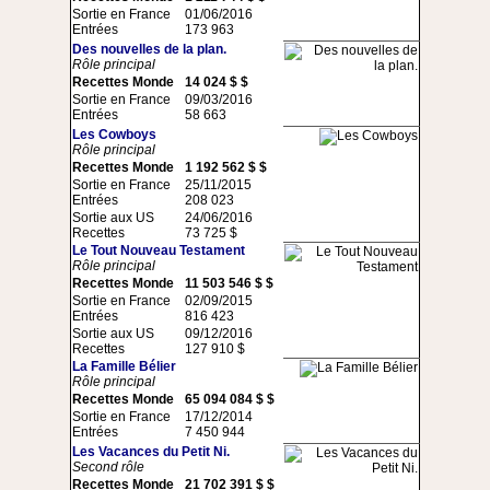
Sortie en France
01/06/2016
Entrées
173 963
Des nouvelles de la plan.
Rôle principal
Recettes Monde
14 024 $ $
Sortie en France
09/03/2016
Entrées
58 663
Les Cowboys
Rôle principal
Recettes Monde
1 192 562 $ $
Sortie en France
25/11/2015
Entrées
208 023
Sortie aux US
24/06/2016
Recettes
73 725 $
Le Tout Nouveau Testament
Rôle principal
Recettes Monde
11 503 546 $ $
Sortie en France
02/09/2015
Entrées
816 423
Sortie aux US
09/12/2016
Recettes
127 910 $
La Famille Bélier
Rôle principal
Recettes Monde
65 094 084 $ $
Sortie en France
17/12/2014
Entrées
7 450 944
Les Vacances du Petit Ni.
Second rôle
Recettes Monde
21 702 391 $ $