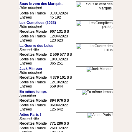
Sous le vent des Marquis.
Rôle principal
Sortie en France
31/01/2024
Entrées
45 192
Les Complices (2023)
Rôle principal
Recettes Monde
907 131 $ $
Sortie en France
12/04/2023
Entrées
123 623
La Guerre des Lulus
Second rôle
Recettes Monde
2 509 577 $ $
Sortie en France
18/01/2023
Entrées
365 251
Jack Mimoun
Rôle principal
Recettes Monde
4 379 101 $ $
Sortie en France
12/10/2022
Entrées
659 844
En même temps
Apparition
Recettes Monde
894 976 $ $
Sortie en France
06/04/2022
Entrées
125 642
Adieu Paris !
Second rôle
Recettes Monde
771 286 $ $
Sortie en France
26/01/2022