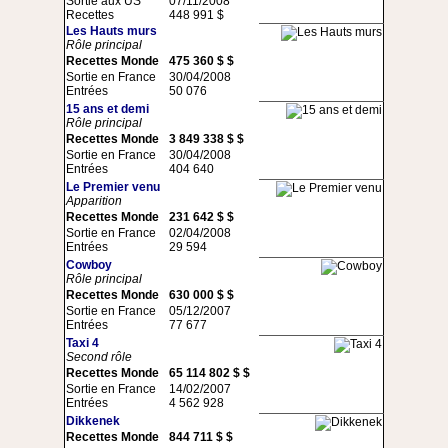
Sortie aux US
07/11/2008
Recettes
448 991 $
Les Hauts murs
Rôle principal
Recettes Monde
475 360 $ $
Sortie en France
30/04/2008
Entrées
50 076
15 ans et demi
Rôle principal
Recettes Monde
3 849 338 $ $
Sortie en France
30/04/2008
Entrées
404 640
Le Premier venu
Apparition
Recettes Monde
231 642 $ $
Sortie en France
02/04/2008
Entrées
29 594
Cowboy
Rôle principal
Recettes Monde
630 000 $ $
Sortie en France
05/12/2007
Entrées
77 677
Taxi 4
Second rôle
Recettes Monde
65 114 802 $ $
Sortie en France
14/02/2007
Entrées
4 562 928
Dikkenek
Recettes Monde
844 711 $ $