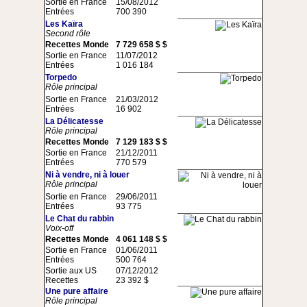
Sortie en France
15/08/2012
Entrées
700 390
Les Kaïra
Second rôle
Recettes Monde
7 729 658 $ $
Sortie en France
11/07/2012
Entrées
1 016 184
Torpedo
Rôle principal
Sortie en France
21/03/2012
Entrées
16 902
La Délicatesse
Rôle principal
Recettes Monde
7 129 183 $ $
Sortie en France
21/12/2011
Entrées
770 579
Ni à vendre, ni à louer
Rôle principal
Sortie en France
29/06/2011
Entrées
93 775
Le Chat du rabbin
Voix-off
Recettes Monde
4 061 148 $ $
Sortie en France
01/06/2011
Entrées
500 764
Sortie aux US
07/12/2012
Recettes
23 392 $
Une pure affaire
Rôle principal