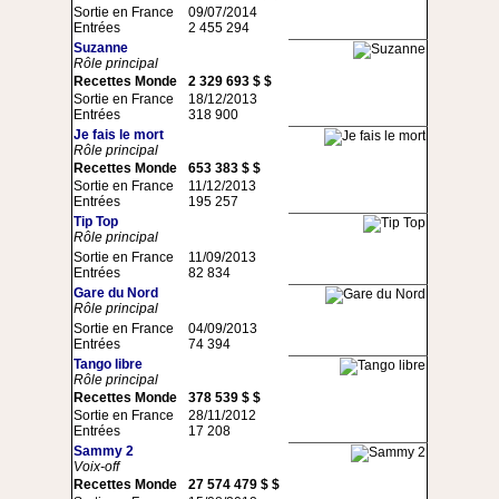
Sortie en France
09/07/2014
Entrées
2 455 294
Suzanne
Rôle principal
Recettes Monde
2 329 693 $ $
Sortie en France
18/12/2013
Entrées
318 900
Je fais le mort
Rôle principal
Recettes Monde
653 383 $ $
Sortie en France
11/12/2013
Entrées
195 257
Tip Top
Rôle principal
Sortie en France
11/09/2013
Entrées
82 834
Gare du Nord
Rôle principal
Sortie en France
04/09/2013
Entrées
74 394
Tango libre
Rôle principal
Recettes Monde
378 539 $ $
Sortie en France
28/11/2012
Entrées
17 208
Sammy 2
Voix-off
Recettes Monde
27 574 479 $ $