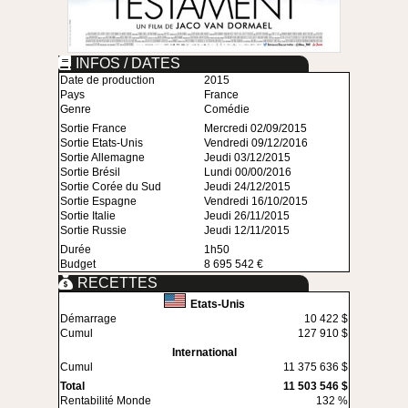
INFOS / DATES
Date de production
2015
Pays
France
Genre
Comédie
Sortie France
Mercredi 02/09/2015
Sortie Etats-Unis
Vendredi 09/12/2016
Sortie Allemagne
Jeudi 03/12/2015
Sortie Brésil
Lundi 00/00/2016
Sortie Corée du Sud
Jeudi 24/12/2015
Sortie Espagne
Vendredi 16/10/2015
Sortie Italie
Jeudi 26/11/2015
Sortie Russie
Jeudi 12/11/2015
Durée
1h50
Budget
8 695 542 €
RECETTES
Etats-Unis
Démarrage
10 422 $
Cumul
127 910 $
International
Cumul
11 375 636 $
Total
11 503 546 $
Rentabilité Monde
132 %