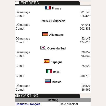
ENTREES
France
Démarrage
301 140
Cumul
816 423
Paris & Périphérie
Démarrage
94 941
Cumul
202 831
Allemagne
Démarrage
52 149
Cumul
424 010
Corée du Sud
Démarrage
20 859
Cumul
96 842
Espagne
Cumul
25 622
Italie
Cumul
258 719
Russie
Démarrage
19 527
Cumul
86 965
CASTING
Casting
Damiens François
Rôle principal