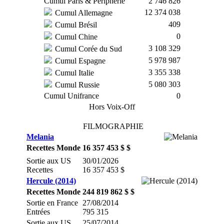
Cumul Paris & Périphérie
2 746 826
12 374 038
Cumul Allemagne
409
Cumul Brésil
0
Cumul Chine
3 108 329
Cumul Corée du Sud
5 978 987
Cumul Espagne
3 355 338
Cumul Italie
5 080 303
Cumul Russie
Cumul Unifrance
0
Hors Voix-Off
FILMOGRAPHIE
Melania
Recettes Monde
16 357 453 $ $
Sortie aux US
30/01/2026
Recettes
16 357 453 $
Hercule (2014)
Recettes Monde
244 819 862 $ $
Sortie en France
27/08/2014
Entrées
795 315
Sortie aux US
25/07/2014