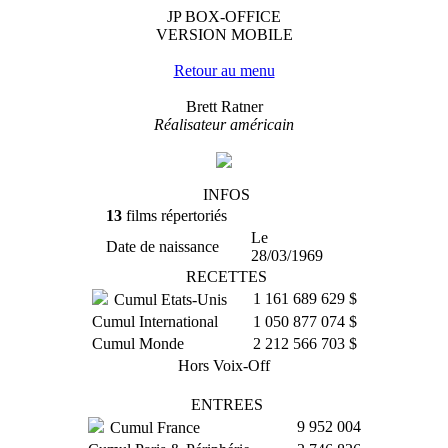
JP BOX-OFFICE
VERSION MOBILE
Retour au menu
Brett Ratner
Réalisateur américain
INFOS
13
films répertoriés
Le
Date de naissance
28/03/1969
RECETTES
1 161 689 629 $
Cumul Etats-Unis
Cumul International
1 050 877 074 $
Cumul Monde
2 212 566 703 $
Hors Voix-Off
ENTREES
9 952 004
Cumul France