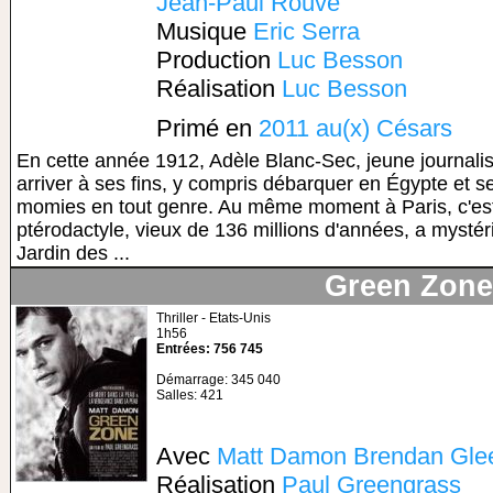
Jean-Paul Rouve
Musique
Eric Serra
Production
Luc Besson
Réalisation
Luc Besson
Primé en
2011 au(x) Césars
En cette année 1912, Adèle Blanc-Sec, jeune journalist
arriver à ses fins, y compris débarquer en Égypte et s
momies en tout genre. Au même moment à Paris, c'est
ptérodactyle, vieux de 136 millions d'années, a mysté
Jardin des ...
Green Zone
Thriller - Etats-Unis
1h56
Entrées: 756 745
Démarrage: 345 040
Salles: 421
Avec
Matt Damon
Brendan Gle
Réalisation
Paul Greengrass