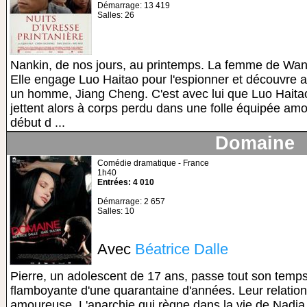
Démarrage: 13 419
Salles: 26
Nankin, de nos jours, au printemps. La femme de Wang 
Elle engage Luo Haitao pour l'espionner et découvre a
un homme, Jiang Cheng. C'est avec lui que Luo Haitao 
jettent alors à corps perdu dans une folle équipée amou
début d ...
Domaine
Comédie dramatique - France
1h40
Entrées: 4 010
Démarrage: 2 657
Salles: 10
Avec
Béatrice Dalle
Pierre, un adolescent de 17 ans, passe tout son tem
flamboyante d'une quarantaine d'années. Leur relatio
amoureuse. L'anarchie qui règne dans la vie de Nadia