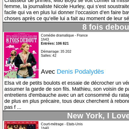
Chasseur de primes, Milo Boyd se voit confier la missi
femme, la journaliste Nicole Hurley, qui s’est soustraite 
facile qui va en plus lui donner l’occasion d’en faire b
choses après ce qu’elle lui a fait au moment de leur sé
8 fois debou
Comédie dramatique - France
1h43
Entrées: 106 821
Démarrage: 35 202
Salles: 42
Avec
Denis Podalydès
Elsa vit de petits boulots et essaie de décrocher un vé
assumer la garde de son fils. Mathieu, son voisin de pal
entretiens d'embauche avec un art consommé du ratage
de plus en plus précaire, tous deux cherchent à rebo
pas f ...
New York, I Lov
Court-métrage - Etats-Unis
1h40