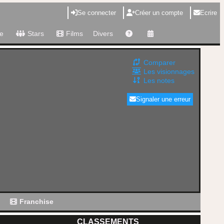
Se connecter
Créer un compte
Ecrire
e
Stars
Films
Divers
Comparer
Les visionnages
Les notes
Signaler une erreur
g
Franchise
CLASSEMENTS