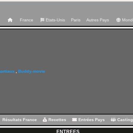
France
Etats-Unis
Paris
Autres Pays
Mond
artiaux
,
Buddy-movie
Résultats France
Recettes
Entrées Pays
Castin
ENTREES