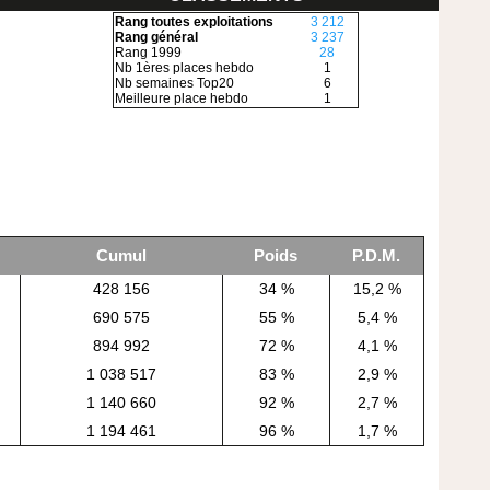
Rang toutes exploitations
3 212
Rang général
3 237
Rang 1999
28
Nb 1ères places hebdo
1
Nb semaines Top20
6
Meilleure place hebdo
1
Cumul
Poids
P.D.M.
428 156
34 %
15,2 %
690 575
55 %
5,4 %
894 992
72 %
4,1 %
1 038 517
83 %
2,9 %
1 140 660
92 %
2,7 %
1 194 461
96 %
1,7 %