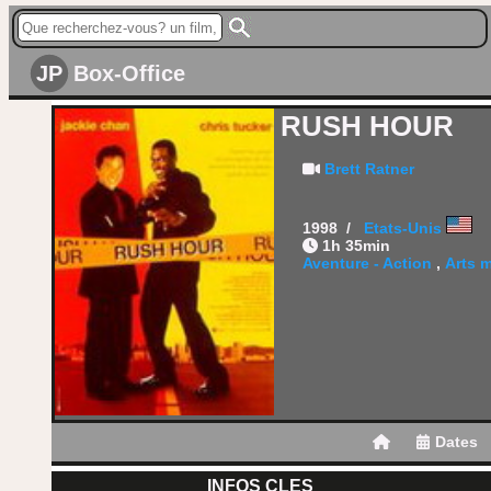
JP
Box-Office
RUSH HOUR
Brett Ratner
1998 /
Etats-Unis
1h 35min
Aventure - Action
,
Arts m
Dates
INFOS CLES