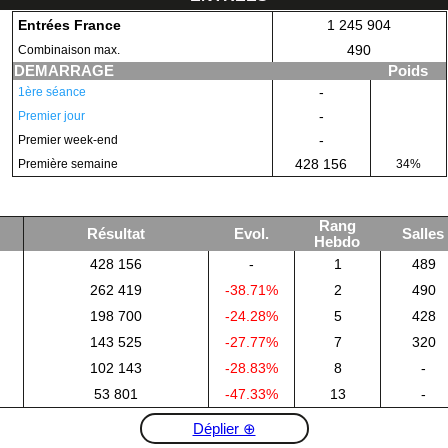
Entrées France
1 245 904
490
Combinaison max.
DEMARRAGE
Poids
-
1ère séance
-
Premier jour
-
Premier week-end
428 156
Première semaine
34%
Rang
Résultat
Evol.
Salles
Hebdo
428 156
-
1
489
262 419
-38.71%
2
490
198 700
-24.28%
5
428
143 525
-27.77%
7
320
102 143
-28.83%
8
-
53 801
-47.33%
13
-
Déplier ⊕