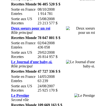
Recettes Monde
96 405 520 $ $
Sortie en France
08/10/2008
Entrées
1 914 781
Sortie aux US
15/08/2008
Recettes
23 213 577 $
Deux soeurs pour un roi
Rôle principal
Recettes Monde
78 047 801 $ $
Sortie en France
02/04/2008
Entrées
436 058
Sortie aux US
29/02/2008
Recettes
26 814 957 $
Le Journal d'une baby-si.
Rôle principal
Recettes Monde
47 727 336 $ $
Sortie en France
14/05/2008
Entrées
63 239
Sortie aux US
24/08/2007
Recettes
25 925 170 $
Le Prestige
Second rôle
Recettes Monde
109 669 163 $ $