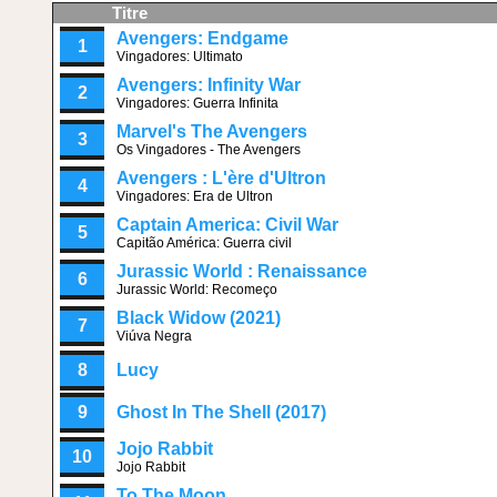
Titre
Avengers: Endgame
1
Vingadores: Ultimato
Avengers: Infinity War
2
Vingadores: Guerra Infinita
Marvel's The Avengers
3
Os Vingadores - The Avengers
Avengers : L'ère d'Ultron
4
Vingadores: Era de Ultron
Captain America: Civil War
5
Capitão América: Guerra civil
Jurassic World : Renaissance
6
Jurassic World: Recomeço
Black Widow (2021)
7
Viúva Negra
8
Lucy
9
Ghost In The Shell (2017)
Jojo Rabbit
10
Jojo Rabbit
To The Moon