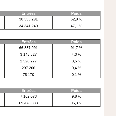
Entrées
Poids
38 535 291
52,9 %
34 341 240
47,1 %
Entrées
Poids
66 837 991
91,7 %
3 145 827
4,3 %
2 520 277
3,5 %
297 266
0,4 %
75 170
0,1 %
Entrées
Poids
7 162 073
9,8 %
69 478 333
95,3 %