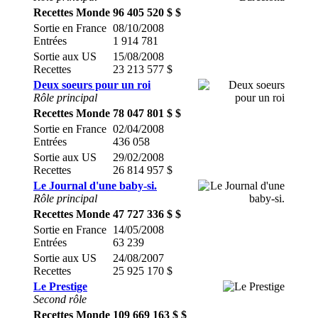
Recettes Monde
96 405 520 $ $
Sortie en France
08/10/2008
Entrées
1 914 781
Sortie aux US
15/08/2008
Recettes
23 213 577 $
Deux soeurs pour un roi
Rôle principal
Recettes Monde
78 047 801 $ $
Sortie en France
02/04/2008
Entrées
436 058
Sortie aux US
29/02/2008
Recettes
26 814 957 $
Le Journal d'une baby-si.
Rôle principal
Recettes Monde
47 727 336 $ $
Sortie en France
14/05/2008
Entrées
63 239
Sortie aux US
24/08/2007
Recettes
25 925 170 $
Le Prestige
Second rôle
Recettes Monde
109 669 163 $ $