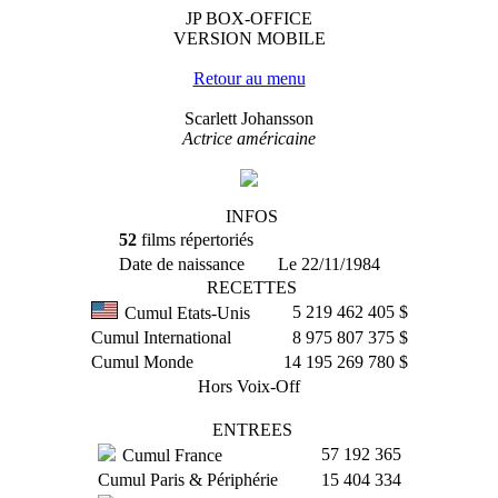
JP BOX-OFFICE
VERSION MOBILE
Retour au menu
Scarlett Johansson
Actrice américaine
INFOS
52
films répertoriés
Date de naissance
Le 22/11/1984
RECETTES
5 219 462 405 $
Cumul Etats-Unis
Cumul International
8 975 807 375 $
Cumul Monde
14 195 269 780 $
Hors Voix-Off
ENTREES
57 192 365
Cumul France
Cumul Paris & Périphérie
15 404 334