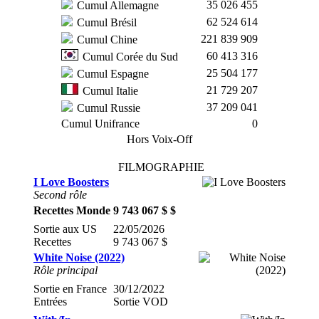
35 026 455
Cumul Allemagne
62 524 614
Cumul Brésil
221 839 909
Cumul Chine
60 413 316
Cumul Corée du Sud
25 504 177
Cumul Espagne
21 729 207
Cumul Italie
37 209 041
Cumul Russie
Cumul Unifrance
0
Hors Voix-Off
FILMOGRAPHIE
I Love Boosters
Second rôle
Recettes Monde
9 743 067 $ $
Sortie aux US
22/05/2026
Recettes
9 743 067 $
White Noise (2022)
Rôle principal
Sortie en France
30/12/2022
Entrées
Sortie VOD