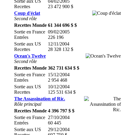
Sortie aux US
04/02/2005
Recettes
23 472 900 $
Coup d'éclat
Second rôle
Recettes Monde
61 344 696 $ $
Sortie en France
09/02/2005
Entrées
226 196
Sortie aux US
12/11/2004
Recettes
28 328 132 $
Ocean's Twelve
Second rôle
Recettes Monde
362 731 634 $ $
Sortie en France
15/12/2004
Entrées
2 954 468
Sortie aux US
10/12/2004
Recettes
125 531 634 $
The Assassination of Ric.
Rôle principal
Recettes Monde
4 396 797 $ $
Sortie en France
27/10/2004
Entrées
60 445
Sortie aux US
29/12/2004
Recettes
697 759 $