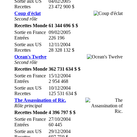
Sortie aux US
04/02/2005
Recettes
23 472 900 $
Coup d'éclat
Second rôle
Recettes Monde
61 344 696 $ $
Sortie en France
09/02/2005
Entrées
226 196
Sortie aux US
12/11/2004
Recettes
28 328 132 $
Ocean's Twelve
Second rôle
Recettes Monde
362 731 634 $ $
Sortie en France
15/12/2004
Entrées
2 954 468
Sortie aux US
10/12/2004
Recettes
125 531 634 $
The Assassination of Ric.
Rôle principal
Recettes Monde
4 396 797 $ $
Sortie en France
27/10/2004
Entrées
60 445
Sortie aux US
29/12/2004
Recettes
697 759 $