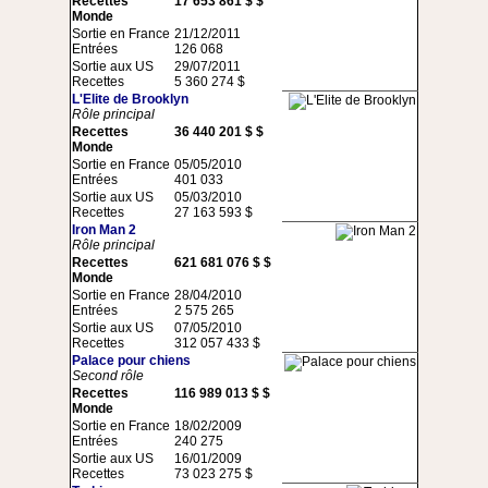
Recettes
17 653 861 $ $
Monde
Sortie en France
21/12/2011
Entrées
126 068
Sortie aux US
29/07/2011
Recettes
5 360 274 $
L'Elite de Brooklyn
Rôle principal
Recettes
36 440 201 $ $
Monde
Sortie en France
05/05/2010
Entrées
401 033
Sortie aux US
05/03/2010
Recettes
27 163 593 $
Iron Man 2
Rôle principal
Recettes
621 681 076 $ $
Monde
Sortie en France
28/04/2010
Entrées
2 575 265
Sortie aux US
07/05/2010
Recettes
312 057 433 $
Palace pour chiens
Second rôle
Recettes
116 989 013 $ $
Monde
Sortie en France
18/02/2009
Entrées
240 275
Sortie aux US
16/01/2009
Recettes
73 023 275 $