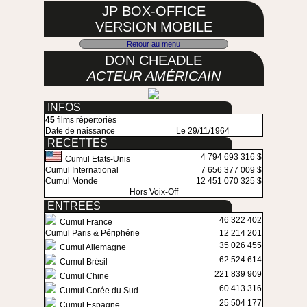
JP BOX-OFFICE
VERSION MOBILE
Retour au menu
DON CHEADLE
ACTEUR AMÉRICAIN
INFOS
45
films répertoriés
Date de naissance
Le 29/11/1964
RECETTES
4 794 693 316 $
Cumul Etats-Unis
Cumul International
7 656 377 009 $
Cumul Monde
12 451 070 325 $
Hors Voix-Off
ENTREES
46 322 402
Cumul France
Cumul Paris & Périphérie
12 214 201
35 026 455
Cumul Allemagne
62 524 614
Cumul Brésil
221 839 909
Cumul Chine
60 413 316
Cumul Corée du Sud
25 504 177
Cumul Espagne