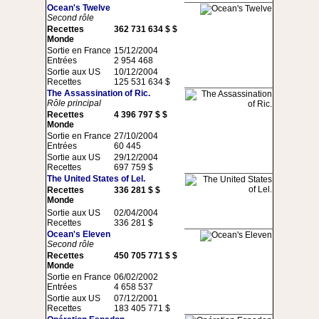
Ocean's Twelve
Second rôle
Recettes
362 731 634 $ $
Monde
Sortie en France
15/12/2004
Entrées
2 954 468
Sortie aux US
10/12/2004
Recettes
125 531 634 $
The Assassination of Ric.
Rôle principal
Recettes
4 396 797 $ $
Monde
Sortie en France
27/10/2004
Entrées
60 445
Sortie aux US
29/12/2004
Recettes
697 759 $
The United States of Lel.
Recettes
336 281 $ $
Monde
Sortie aux US
02/04/2004
Recettes
336 281 $
Ocean's Eleven
Second rôle
Recettes
450 705 771 $ $
Monde
Sortie en France
06/02/2002
Entrées
4 658 537
Sortie aux US
07/12/2001
Recettes
183 405 771 $