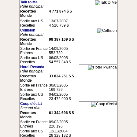
Talk to Me
Rôle principal
Recettes
4 771 874 $ $
Monde
Sortie aux US
13/07/2007
Recettes
4 526 759 $
Collision
Rôle principal
Recettes
98 387 109 $ $
Monde
Sortie en France
14/09/2005
Entrées
553 739
Sortie aux US
06/05/2005
Recettes
54 557 348 $
Hotel Rwanda
Rôle principal
Recettes
33 824 251 $ $
Monde
Sortie en France
30/03/2005
Entrées
169 729
Sortie aux US
04/02/2005
Recettes
23 472 900 $
Coup d'éclat
Second rôle
Recettes
61 344 696 $ $
Monde
Sortie en France
09/02/2005
Entrées
226 196
Sortie aux US
12/11/2004
Recettes
28 328 132 $