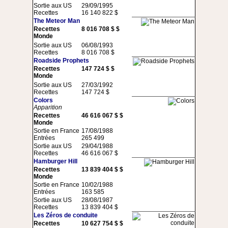
Sortie aux US
29/09/1995
Recettes
16 140 822 $
The Meteor Man
Recettes
8 016 708 $ $
Monde
Sortie aux US
06/08/1993
Recettes
8 016 708 $
Roadside Prophets
Recettes
147 724 $ $
Monde
Sortie aux US
27/03/1992
Recettes
147 724 $
Colors
Apparition
Recettes
46 616 067 $ $
Monde
Sortie en France
17/08/1988
Entrées
265 499
Sortie aux US
29/04/1988
Recettes
46 616 067 $
Hamburger Hill
Recettes
13 839 404 $ $
Monde
Sortie en France
10/02/1988
Entrées
163 585
Sortie aux US
28/08/1987
Recettes
13 839 404 $
Les Zéros de conduite
Recettes
10 627 754 $ $