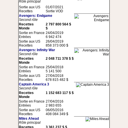
Rôle principal
Sortie aux US
01/07/2021
Recettes
Sortie VOD
Avengers: Endgame
Second rôle
Recettes
2 797 800 564 $
Monde
$
Sortie en France
24/04/2019
Entrées
6 942 474
Sortie aux US
26/04/2019
Recettes
858 373 000 $
Avengers: Infinity War
Second rôle
Recettes
2 048 711 378 $ $
Monde
Sortie en France
25/04/2018
Entrées
5 141 500
Sortie aux US
27/04/2018
Recettes
678 815 482 $
Captain America 3
Second rôle
Recettes
1 152 683 117 $ $
Monde
Sortie en France
27/04/2016
Entrées
2 983 655
Sortie aux US
06/05/2016
Recettes
408 084 349 $
Miles Ahead
Rôle principal
Recettes
3 361 237 $ $