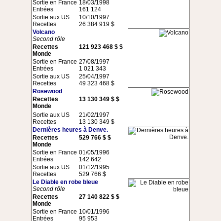
Sortie en France
18/03/1998
Entrées
161 124
Sortie aux US
10/10/1997
Recettes
26 384 919 $
Volcano
Second rôle
Recettes
121 923 468 $ $
Monde
Sortie en France
27/08/1997
Entrées
1 021 343
Sortie aux US
25/04/1997
Recettes
49 323 468 $
Rosewood
Recettes
13 130 349 $ $
Monde
Sortie aux US
21/02/1997
Recettes
13 130 349 $
Dernières heures à Denve.
Recettes
529 766 $ $
Monde
Sortie en France
01/05/1996
Entrées
142 642
Sortie aux US
01/12/1995
Recettes
529 766 $
Le Diable en robe bleue
Second rôle
Recettes
27 140 822 $ $
Monde
Sortie en France
10/01/1996
Entrées
95 953