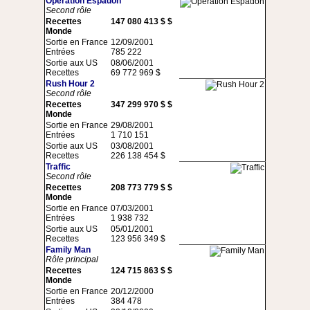
Opération Espadon
Second rôle
Recettes
147 080 413 $ $
Monde
Sortie en France
12/09/2001
Entrées
785 222
Sortie aux US
08/06/2001
Recettes
69 772 969 $
Rush Hour 2
Second rôle
Recettes
347 299 970 $ $
Monde
Sortie en France
29/08/2001
Entrées
1 710 151
Sortie aux US
03/08/2001
Recettes
226 138 454 $
Traffic
Second rôle
Recettes
208 773 779 $ $
Monde
Sortie en France
07/03/2001
Entrées
1 938 732
Sortie aux US
05/01/2001
Recettes
123 956 349 $
Family Man
Rôle principal
Recettes
124 715 863 $ $
Monde
Sortie en France
20/12/2000
Entrées
384 478