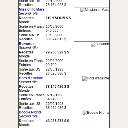
Sortie aux US
22/12/2000
Recettes
75 764 085 $
Mission to Mars
Second rôle
Recettes
110 974 615 $ $
Monde
Sortie en France
10/05/2000
Entrées
645 666
Sortie aux US
10/03/2000
Recettes
60 874 615 $
Bulworth
Second rôle
Recettes
29 200 529 $ $
Monde
Sortie en France
22/03/2000
Entrées
29 799
Sortie aux US
22/05/1998
Recettes
26 525 830 $
Hors d'atteinte
Second rôle
Recettes
78 140 436 $ $
Monde
Sortie en France
02/12/1998
Entrées
548 495
Sortie aux US
26/06/1998
Recettes
38 060 436 $
Boogie Nights
Second rôle
Recettes
43 085 873 $ $
Monde