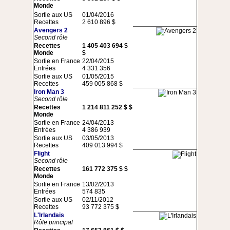
Monde
Sortie aux US
01/04/2016
Recettes
2 610 896 $
Avengers 2
Second rôle
Recettes
1 405 403 694 $
Monde
$
Sortie en France
22/04/2015
Entrées
4 331 356
Sortie aux US
01/05/2015
Recettes
459 005 868 $
Iron Man 3
Second rôle
Recettes
1 214 811 252 $ $
Monde
Sortie en France
24/04/2013
Entrées
4 386 939
Sortie aux US
03/05/2013
Recettes
409 013 994 $
Flight
Second rôle
Recettes
161 772 375 $ $
Monde
Sortie en France
13/02/2013
Entrées
574 835
Sortie aux US
02/11/2012
Recettes
93 772 375 $
L'Irlandais
Rôle principal