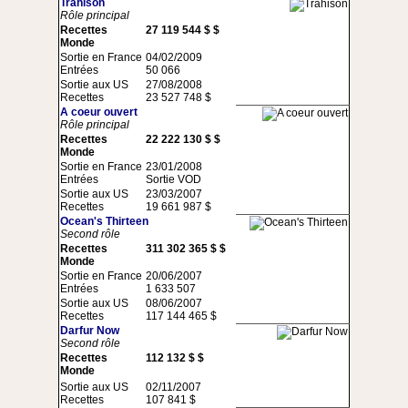
Trahison
Rôle principal
Recettes
27 119 544 $ $
Monde
Sortie en France
04/02/2009
Entrées
50 066
Sortie aux US
27/08/2008
Recettes
23 527 748 $
A coeur ouvert
Rôle principal
Recettes
22 222 130 $ $
Monde
Sortie en France
23/01/2008
Entrées
Sortie VOD
Sortie aux US
23/03/2007
Recettes
19 661 987 $
Ocean's Thirteen
Second rôle
Recettes
311 302 365 $ $
Monde
Sortie en France
20/06/2007
Entrées
1 633 507
Sortie aux US
08/06/2007
Recettes
117 144 465 $
Darfur Now
Second rôle
Recettes
112 132 $ $
Monde
Sortie aux US
02/11/2007
Recettes
107 841 $