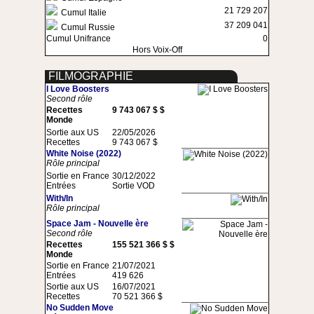
21 729 207
Cumul Italie
37 209 041
Cumul Russie
Cumul Unifrance
0
Hors Voix-Off
FILMOGRAPHIE
I Love Boosters
Second rôle
Recettes
9 743 067 $ $
Monde
Sortie aux US
22/05/2026
Recettes
9 743 067 $
White Noise (2022)
Rôle principal
Sortie en France
30/12/2022
Entrées
Sortie VOD
With/In
Rôle principal
Space Jam - Nouvelle ère
Second rôle
Recettes
155 521 366 $ $
Monde
Sortie en France
21/07/2021
Entrées
419 626
Sortie aux US
16/07/2021
Recettes
70 521 366 $
No Sudden Move