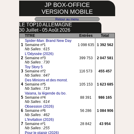
JP BOX-OFFICE
VERSION MOBILE
Retour au menu
LE TOP10 ALLEMAGNE
30 Juillet - 05 Août 2026
TITRE
Entrées
Total
Spider-Man: Brand New Day
1
Semaine nº1
1 098 635
1 392 562
Nb Salles : 615
L'Odyssée (2026)
2
Semaine nº3
399 753
2 047 581
Nb Salles : 730
Toy Story 5
3
Semaine nº2
116 573
455 457
Nb Salles : 647
Des Minions et des monst.
4
Semaine nº5
105 153
1 623 685
Nb Salles : 719
Vaiana, la légende du bo.
5
Semaine nº4
88 391
986 165
Nb Salles : 614
Obsession (2026)
6
Semaine nº6
56 286
1 084 906
Nb Salles : 462
L'Invitation (2026)
7
Semaine nº1
28 842
43 954
Nb Salles : 255
Pour le plaisir (2026)