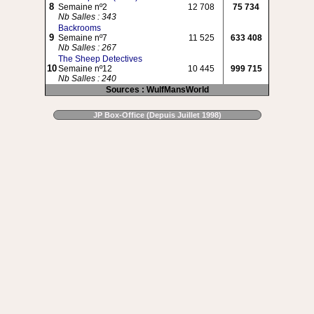
8
Semaine nº2
12 708
75 734
Nb Salles : 343
Backrooms
9
Semaine nº7
11 525
633 408
Nb Salles : 267
The Sheep Detectives
10
Semaine nº12
10 445
999 715
Nb Salles : 240
Sources : WulfMansWorld
JP Box-Office (Depuis Juillet 1998)