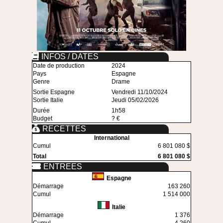
INFOS / DATES
Date de production
2024
Pays
Espagne
Genre
Drame
Sortie Espagne
Vendredi 11/10/2024
Sortie Italie
Jeudi 05/02/2026
Durée
1h58
Budget
? €
RECETTES
International
Cumul
6 801 080 $
Total
6 801 080 $
ENTREES
Espagne
Démarrage
163 260
Cumul
1 514 000
Italie
Démarrage
1 376