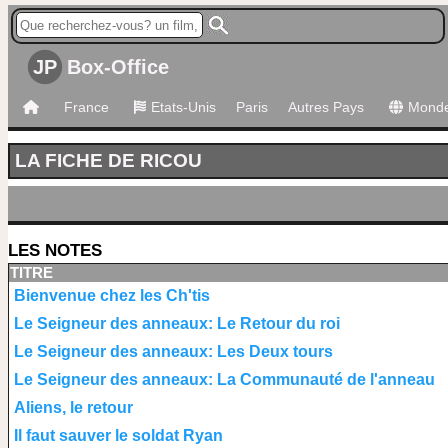
JP
Box-Office
France
Etats-Unis
Paris
Autres Pays
Mond
LA FICHE DE RICOU
LES NOTES
TITRE
Bienvenue chez les Ch'tis
Le Seigneur des anneaux: Le Retour du roi
Le Seigneur des anneaux: Les Deux tours
Le Seigneur des anneaux: La Communauté de l'anneau
Aliens, le retour
Il faut sauver le soldat Ryan