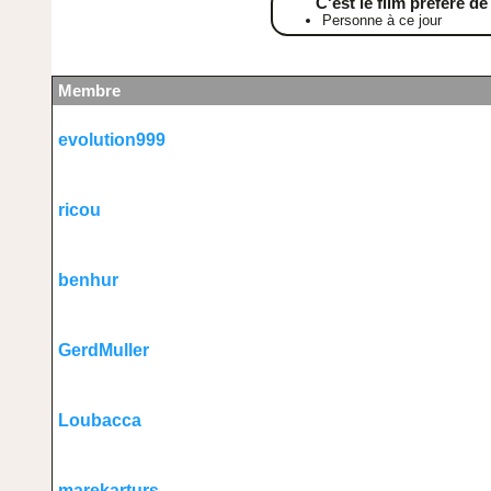
C'est le film préféré de
Personne à ce jour
Membre
evolution999
ricou
benhur
GerdMuller
Loubacca
marekarturs