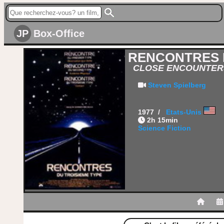
JP
Box-Office
RENCONTRES 
CLOSE ENCOUNTERS
Steven Spielberg
1977 /
Etats-Unis
2h 15min
Science Fiction