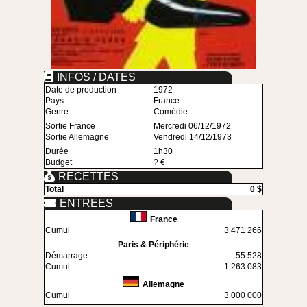
INFOS / DATES
Date de production
1972
Pays
France
Genre
Comédie
Sortie France
Mercredi 06/12/1972
Sortie Allemagne
Vendredi 14/12/1973
Durée
1h30
Budget
? €
RECETTES
Total
0 $
ENTREES
France
Cumul
3 471 266
Paris & Périphérie
Démarrage
55 528
Cumul
1 263 083
Allemagne
Cumul
3 000 000