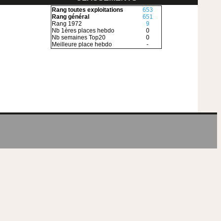
Rang toutes exploitations
653
Rang général
651
Rang 1972
9
Nb 1ères places hebdo
0
Nb semaines Top20
0
Meilleure place hebdo
-