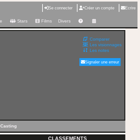
Se connecter
Créer un compte
Ecrire
e
Stars
Films
Divers
Comparer
Les visionnages
Les notes
Signaler une erreur
Casting
CLASSEMENTS