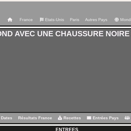
France
Etats-Unis
Paris
Autres Pays
Mond
OND AVEC UNE CHAUSSURE NOIRE
Dates
Résultats France
Recettes
Entrées Pays
ENTREES