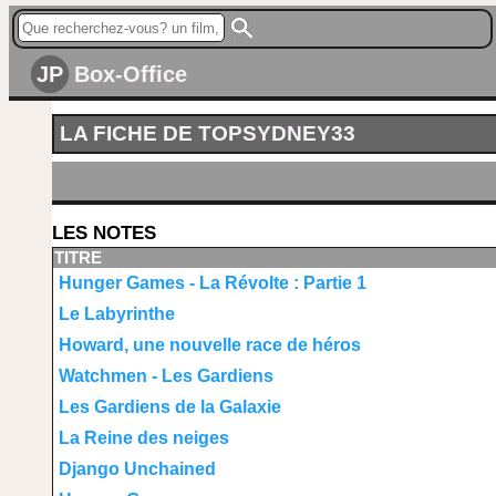
JP
Box-Office
LA FICHE DE TOPSYDNEY33
LES NOTES
TITRE
Hunger Games - La Révolte : Partie 1
Le Labyrinthe
Howard, une nouvelle race de héros
Watchmen - Les Gardiens
Les Gardiens de la Galaxie
La Reine des neiges
Django Unchained