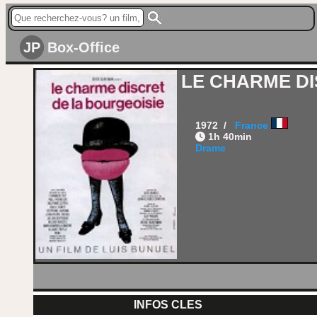
JP
Box-Office
LE CHARME DI
1972 /
France
1h 40min
Drame
INFOS CLES