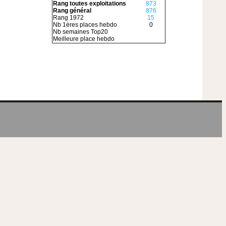
Rang toutes exploitations
873
Rang général
876
Rang 1972
15
Nb 1ères places hebdo
0
Nb semaines Top20
Meilleure place hebdo