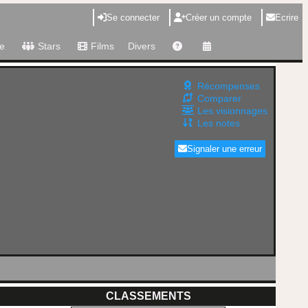
Se connecter
Créer un compte
Ecrire
e
Stars
Films
Divers
Récompenses
Comparer
Les visionnages
Les notes
Signaler une erreur
CLASSEMENTS