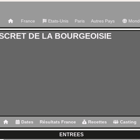
France
Etats-Unis
Paris
Autres Pays
Mond
SCRET DE LA BOURGEOISIE
Dates
Résultats France
Recettes
Casting
ENTREES