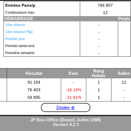
Entrées Paris/p
784 807
12
Combinaison max.
DEMARRAGE
Poids
-
1ère séance
-
1ère séance P&p
-
Premier jour
-
Premier week-end
-
Première semaine
Rang
Résultat
Evol.
Salles
Hebdo
91 104
-
1
12
76 403
-16.14%
1
-
59 895
-21.61%
1
-
Déplier ⊕
JP Box-Office (Depuis Juillet 1998)
Version 9.2.3