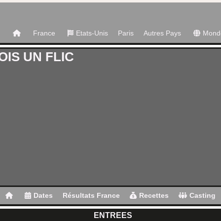
France
Etats-Unis
Paris
Autres Pays
Mond
OIS UN FLIC
Dates
Résultats France
Recettes
Casting
ENTREES