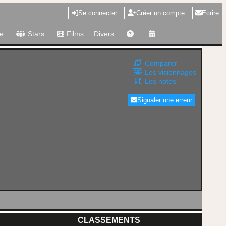
Se connecter
Créer un compte
Ecrire
e
Stars
Films
Divers
Comparer
Les visionnages
Les notes
Signaler une erreur
CLASSEMENTS