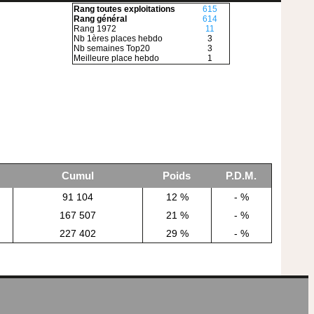
Rang toutes exploitations
615
Rang général
614
Rang 1972
11
Nb 1ères places hebdo
3
Nb semaines Top20
3
Meilleure place hebdo
1
Cumul
Poids
P.D.M.
91 104
12 %
- %
167 507
21 %
- %
227 402
29 %
- %