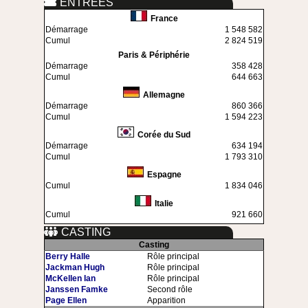
ENTREES
France
Démarrage
1 548 582
Cumul
2 824 519
Paris & Périphérie
Démarrage
358 428
Cumul
644 663
Allemagne
Démarrage
860 366
Cumul
1 594 223
Corée du Sud
Démarrage
634 194
Cumul
1 793 310
Espagne
Cumul
1 834 046
Italie
Cumul
921 660
CASTING
Casting
Berry Halle
Rôle principal
Jackman Hugh
Rôle principal
McKellen Ian
Rôle principal
Janssen Famke
Second rôle
Page Ellen
Apparition