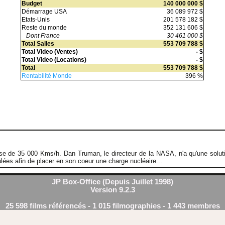
Budget
140 000 000 $
Démarrage USA
36 089 972 $
Etats-Unis
201 578 182 $
Reste du monde
352 131 606 $
Dont France
30 461 000 $
Total Salles
553 709 788 $
Total Video (Ventes)
- $
Total Video (Locations)
- $
Total
553 709 788 $
Rentabilité Monde
396 %
esse de 35 000 Kms/h. Dan Truman, le directeur de la NASA, n'a qu'une solutio
ûlées afin de placer en son coeur une charge nucléaire...
JP Box-Office (Depuis Juillet 1998)
Version 9.2.3
25 598 films référencés - 1 015 filmographies - 1 443 membres