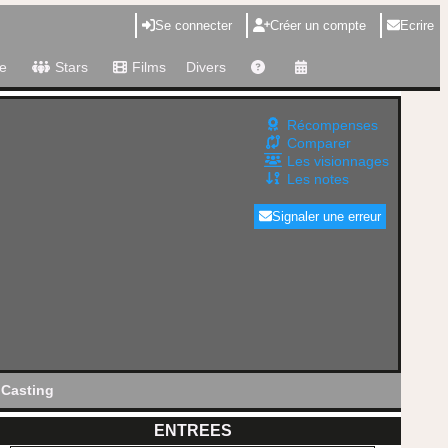
Se connecter
Créer un compte
Ecrire
e
Stars
Films
Divers
Récompenses
Comparer
Les visionnages
Les notes
Signaler une erreur
Casting
ENTREES