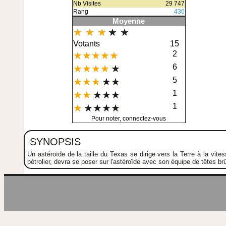
Nb Visites
29 747
Rang
430
Moyenne
★ ★ ★
★ ★
Votants
15
2
★★★★★
6
★★★★
★
5
★★★
★★
1
★★
★★★
1
★
★★★★
Pour noter, connectez-vous
SYNOPSIS
Un astéroïde de la taille du Texas se dirige vers la Terre à la vit
pétrolier, devra se poser sur l'astéroïde avec son équipe de têtes br