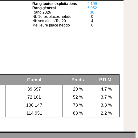
Rang toutes exploitations
6 109
Rang général
6 052
Rang 2026
36
Nb 1ères places hebdo
0
Nb semaines Top20
4
Meilleure place hebdo
6
Cumul
Poids
P.D.M.
39 697
29 %
4,7 %
72 101
52 %
3,7 %
100 147
73 %
3,3 %
114 951
83 %
2,2 %