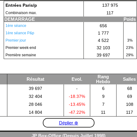
Entrées Paris/p
137 975
117
Combinaison max.
DEMARRAGE
Poids
656
1ère séance
1 777
1ère séance P&p
4 522
Premier jour
3%
32 103
Premier week-end
23%
39 697
Première semaine
29%
Rang
Résultat
Evol.
Salles
Hebdo
39 697
-
6
68
32 404
-18.37%
9
69
28 046
-13.45%
7
108
14 804
-47.22%
11
117
Déplier ⊕
JP Box-Office (Depuis Juillet 1998)