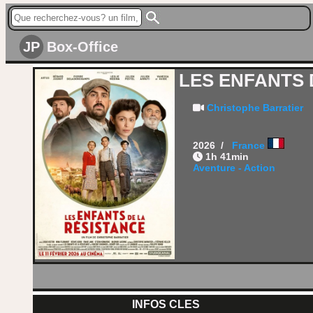
JP
Box-Office
LES ENFANTS 
Christophe Barratier
2026 /
France
1h 41min
Aventure - Action
INFOS CLES