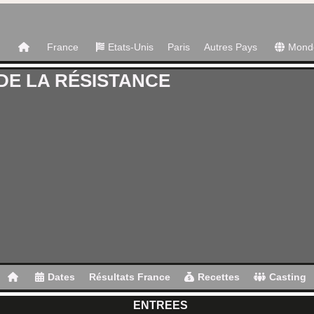
France
Etats-Unis
Paris
Autres Pays
Mond
DE LA RÉSISTANCE
Dates
Résultats France
Recettes
Casting
ENTREES