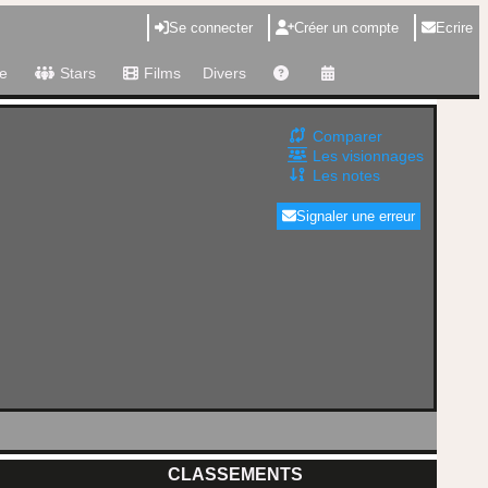
Se connecter
Créer un compte
Ecrire
e
Stars
Films
Divers
Comparer
Les visionnages
Les notes
Signaler une erreur
CLASSEMENTS