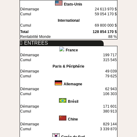
Etats-Unis
Démarrage
24 613 970 $
Cumul
59 054 170 $
International
Cumul
69 800 000 $
Total
128 854 170 $
Rentabilité Monde
88 %
ENTREES
France
Démarrage
199 717
Cumul
315 545
Paris & Périphérie
Démarrage
49 039
Cumul
79 625
Allemagne
Démarrage
62 943
Cumul
106 303
Brésil
Démarrage
171 601
Cumul
380 913
Chine
Démarrage
829 144
Cumul
3 339 870