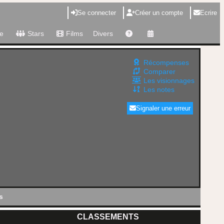
Se connecter
Créer un compte
Ecrire
e
Stars
Films
Divers
Récompenses
Comparer
Les visionnages
Les notes
Signaler une erreur
s
CLASSEMENTS