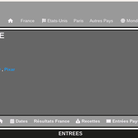
France
Etats-Unis
Paris
Autres Pays
Mond
E
D
,
Pixar
Dates
Résultats France
Recettes
Entrées Pay
ENTREES