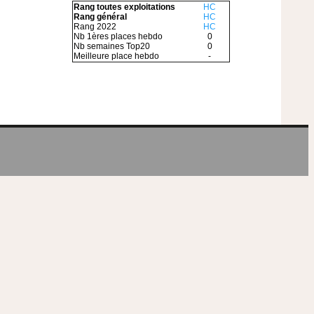
Rang toutes exploitations
HC
Rang général
HC
Rang 2022
HC
Nb 1ères places hebdo
0
Nb semaines Top20
0
Meilleure place hebdo
-