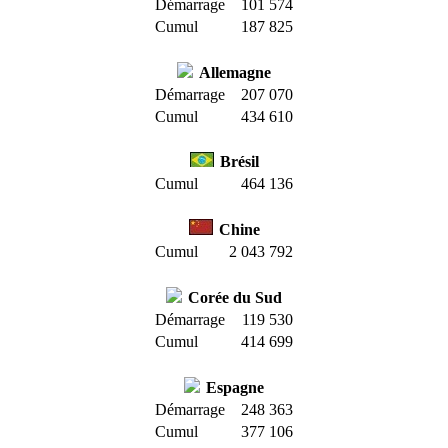
Démarrage
101 574
Cumul
187 825
Allemagne
Démarrage
207 070
Cumul
434 610
Brésil
Cumul
464 136
Chine
Cumul
2 043 792
Corée du Sud
Démarrage
119 530
Cumul
414 699
Espagne
Démarrage
248 363
Cumul
377 106