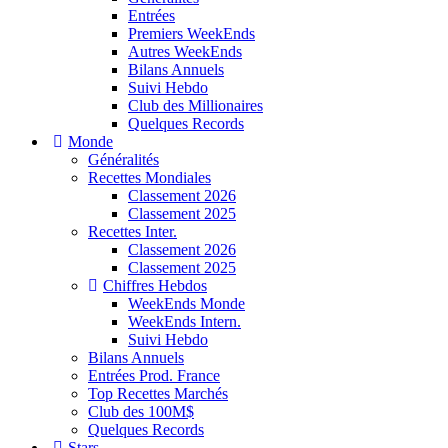
Entrées
Premiers WeekEnds
Autres WeekEnds
Bilans Annuels
Suivi Hebdo
Club des Millionaires
Quelques Records
Monde
Généralités
Recettes Mondiales
Classement 2026
Classement 2025
Recettes Inter.
Classement 2026
Classement 2025
Chiffres Hebdos
WeekEnds Monde
WeekEnds Intern.
Suivi Hebdo
Bilans Annuels
Entrées Prod. France
Top Recettes Marchés
Club des 100M$
Quelques Records
Stars