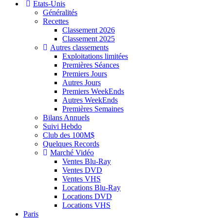
Etats-Unis
Généralités
Recettes
Classement 2026
Classement 2025
Autres classements
Exploitations limitées
Premières Séances
Premiers Jours
Autres Jours
Premiers WeekEnds
Autres WeekEnds
Premières Semaines
Bilans Annuels
Suivi Hebdo
Club des 100M$
Quelques Records
Marché Vidéo
Ventes Blu-Ray
Ventes DVD
Ventes VHS
Locations Blu-Ray
Locations DVD
Locations VHS
Paris