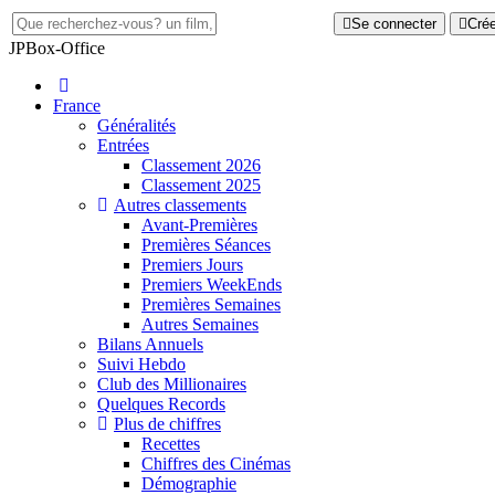
Se connecter
Cré
JP
Box-Office
France
Généralités
Entrées
Classement 2026
Classement 2025
Autres classements
Avant-Premières
Premières Séances
Premiers Jours
Premiers WeekEnds
Premières Semaines
Autres Semaines
Bilans Annuels
Suivi Hebdo
Club des Millionaires
Quelques Records
Plus de chiffres
Recettes
Chiffres des Cinémas
Démographie