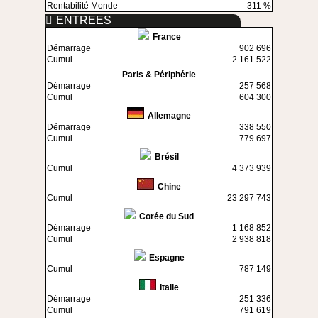
Rentabilité Monde
311 %
ENTREES
France
Démarrage
902 696
Cumul
2 161 522
Paris & Périphérie
Démarrage
257 568
Cumul
604 300
Allemagne
Démarrage
338 550
Cumul
779 697
Brésil
Cumul
4 373 939
Chine
Cumul
23 297 743
Corée du Sud
Démarrage
1 168 852
Cumul
2 938 818
Espagne
Cumul
787 149
Italie
Démarrage
251 336
Cumul
791 619