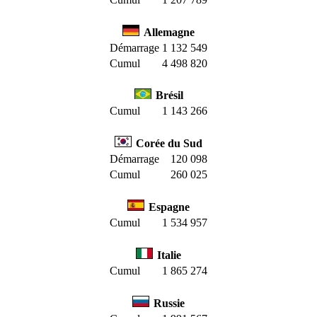
Allemagne
Démarrage
1 132 549
Cumul
4 498 820
Brésil
Cumul
1 143 266
Corée du Sud
Démarrage
120 098
Cumul
260 025
Espagne
Cumul
1 534 957
Italie
Cumul
1 865 274
Russie