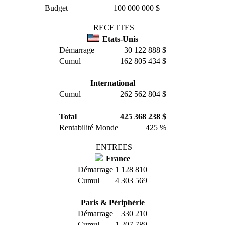
Budget
100 000 000 $
RECETTES
Etats-Unis
Démarrage
30 122 888 $
Cumul
162 805 434 $
International
Cumul
262 562 804 $
Total
425 368 238 $
Rentabilité Monde
425 %
ENTREES
France
Démarrage
1 128 810
Cumul
4 303 569
Paris & Périphérie
Démarrage
330 210
Cumul
1 207 789