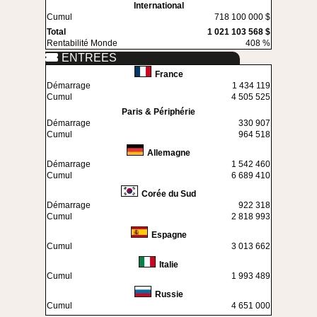
International
Cumul
718 100 000 $
Total
1 021 103 568 $
Rentabilité Monde
408 %
ENTREES
France
Démarrage
1 434 119
Cumul
4 505 525
Paris & Périphérie
Démarrage
330 907
Cumul
964 518
Allemagne
Démarrage
1 542 460
Cumul
6 689 410
Corée du Sud
Démarrage
922 318
Cumul
2 818 993
Espagne
Cumul
3 013 662
Italie
Cumul
1 993 489
Russie
Cumul
4 651 000