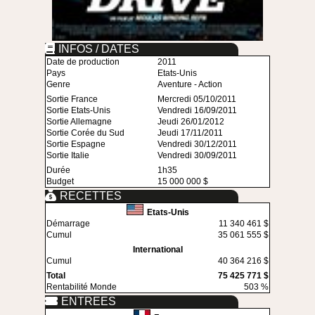
INFOS / DATES
Date de production
2011
Pays
Etats-Unis
Genre
Aventure - Action
Sortie France
Mercredi 05/10/2011
Sortie Etats-Unis
Vendredi 16/09/2011
Sortie Allemagne
Jeudi 26/01/2012
Sortie Corée du Sud
Jeudi 17/11/2011
Sortie Espagne
Vendredi 30/12/2011
Sortie Italie
Vendredi 30/09/2011
Durée
1h35
Budget
15 000 000 $
RECETTES
Etats-Unis
Démarrage
11 340 461 $
Cumul
35 061 555 $
International
Cumul
40 364 216 $
Total
75 425 771 $
Rentabilité Monde
503 %
ENTREES