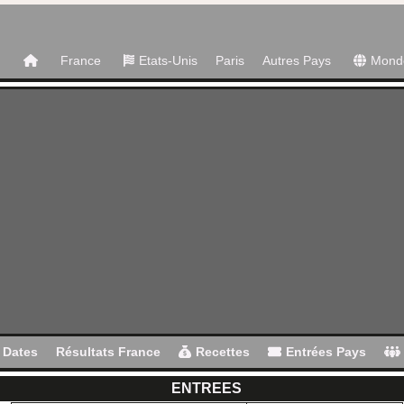
France
Etats-Unis
Paris
Autres Pays
Mond
Dates
Résultats France
Recettes
Entrées Pays
ENTREES