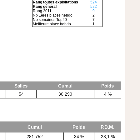
Rang toutes exploitations
524
Rang général
522
Rang 2011
9
Nb 1ères places hebdo
2
Nb semaines Top20
7
Meilleure place hebdo
1
Salles
Cumul
Poids
54
30 290
4 %
Cumul
Poids
P.D.M.
281 752
34 %
23,1 %