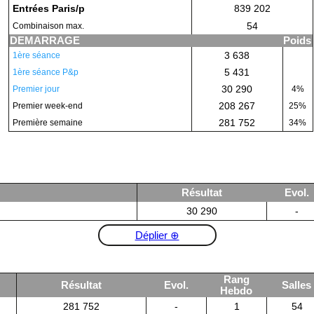
Entrées Paris/p
839 202
54
Combinaison max.
DEMARRAGE
Poids
3 638
1ère séance
5 431
1ère séance P&p
30 290
Premier jour
4%
208 267
Premier week-end
25%
281 752
Première semaine
34%
Résultat
Evol.
30 290
-
Déplier ⊕
Rang
Résultat
Evol.
Salles
Hebdo
281 752
-
1
54