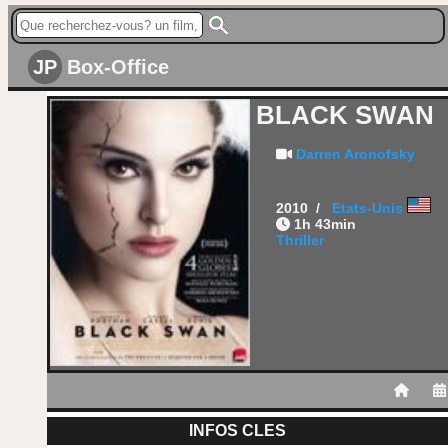
JP
Box-Office
BLACK SWAN
Darren Aronofsky
2010 /
Etats-Unis
1h 43min
Thriller
INFOS CLES