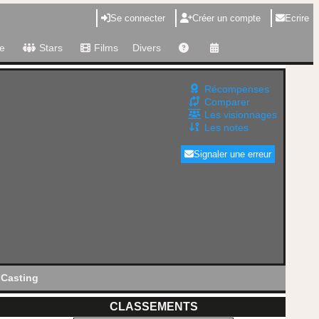
Se connecter
Créer un compte
Ecrire
e
Stars
Films
Divers
Récompenses
Comparer
Les visionnages
Les notes
Signaler une erreur
Casting
CLASSEMENTS