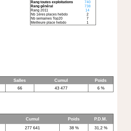
Rang toutes exploitations
740
Rang général
738
Rang 2011
14
Nb 1ères places hebdo
2
Nb semaines Top20
7
Meilleure place hebdo
1
Salles
Cumul
Poids
66
43 477
6 %
Cumul
Poids
P.D.M.
277 641
38 %
31,2 %