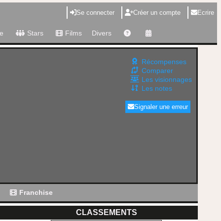
Se connecter
Créer un compte
Ecrire
e
Stars
Films
Divers
Récompenses
Comparer
Les visionnages
Les notes
Signaler une erreur
g
Franchise
CLASSEMENTS