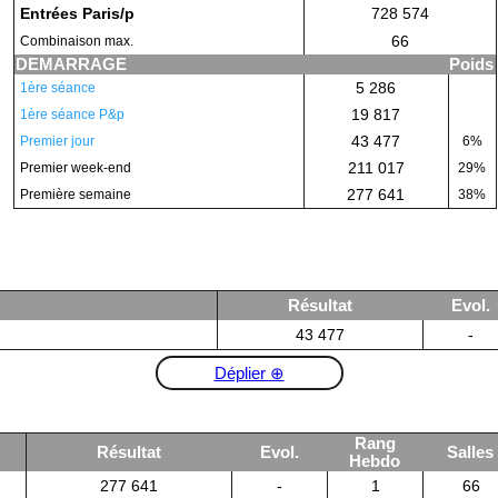
Entrées Paris/p
728 574
66
Combinaison max.
DEMARRAGE
Poids
5 286
1ère séance
19 817
1ère séance P&p
43 477
Premier jour
6%
211 017
Premier week-end
29%
277 641
Première semaine
38%
Résultat
Evol.
43 477
-
Déplier ⊕
Rang
Résultat
Evol.
Salles
Hebdo
277 641
-
1
66