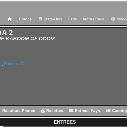
France
Etats-Unis
Paris
Autres Pays
Mond
A 2
HE KABOOM OF DOOM
D
,
Film en 3D
Résultats France
Recettes
Entrées Pays
Castin
ENTREES