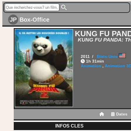
JP
Box-Office
KUNG FU PAND
KUNG FU PANDA: T
2011 /
Etats-Unis
1h 31min
Animation
,
Animation 3
Dates
INFOS CLES