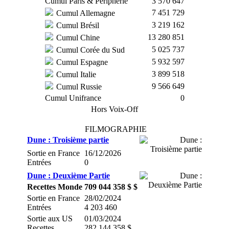
Cumul Paris & Périphérie
3 570 647
7 451 729
Cumul Allemagne
3 219 162
Cumul Brésil
13 280 851
Cumul Chine
5 025 737
Cumul Corée du Sud
5 932 597
Cumul Espagne
3 899 518
Cumul Italie
9 566 649
Cumul Russie
Cumul Unifrance
0
Hors Voix-Off
FILMOGRAPHIE
Dune : Troisième partie
Sortie en France
16/12/2026
Entrées
0
Dune : Deuxième Partie
Recettes Monde
709 044 358 $ $
Sortie en France
28/02/2024
Entrées
4 203 460
Sortie aux US
01/03/2024
Recettes
282 144 358 $