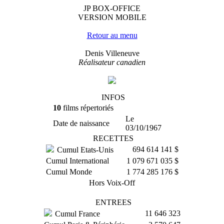
JP BOX-OFFICE
VERSION MOBILE
Retour au menu
Denis Villeneuve
Réalisateur canadien
INFOS
10
films répertoriés
Le
Date de naissance
03/10/1967
RECETTES
694 614 141 $
Cumul Etats-Unis
Cumul International
1 079 671 035 $
Cumul Monde
1 774 285 176 $
Hors Voix-Off
ENTREES
11 646 323
Cumul France