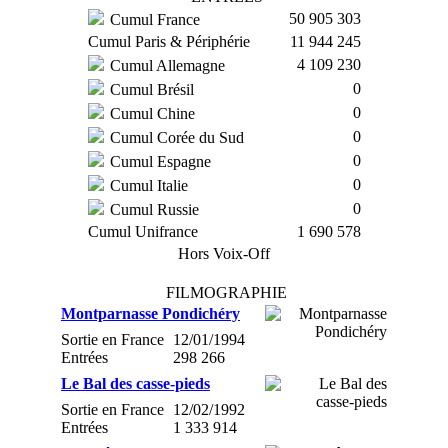
50 905 303
Cumul France
Cumul Paris & Périphérie
11 944 245
4 109 230
Cumul Allemagne
0
Cumul Brésil
0
Cumul Chine
0
Cumul Corée du Sud
0
Cumul Espagne
0
Cumul Italie
0
Cumul Russie
Cumul Unifrance
1 690 578
Hors Voix-Off
FILMOGRAPHIE
Montparnasse Pondichéry
Sortie en France
12/01/1994
Entrées
298 266
Le Bal des casse-pieds
Sortie en France
12/02/1992
Entrées
1 333 914