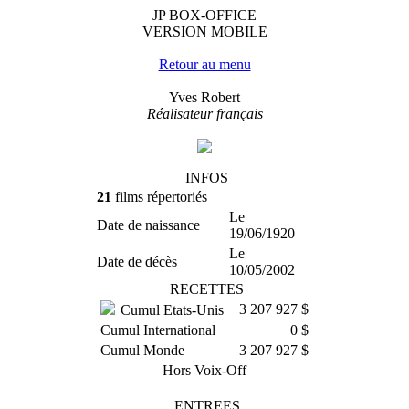
JP BOX-OFFICE
VERSION MOBILE
Retour au menu
Yves Robert
Réalisateur français
INFOS
21
films répertoriés
Le
Date de naissance
19/06/1920
Le
Date de décès
10/05/2002
RECETTES
3 207 927 $
Cumul Etats-Unis
Cumul International
0 $
Cumul Monde
3 207 927 $
Hors Voix-Off
ENTREES