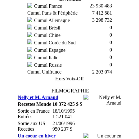
23 930 483
Cumul France
Cumul Paris & Périphérie
7 412 581
3 298 732
Cumul Allemagne
0
Cumul Brésil
0
Cumul Chine
0
Cumul Corée du Sud
0
Cumul Espagne
0
Cumul Italie
0
Cumul Russie
Cumul Unifrance
2 203 074
Hors Voix-Off
FILMOGRAPHIE
Nelly et M. Arnaud
Recettes Monde
10 372 425 $ $
Sortie en France
18/10/1995
Entrées
1 521 041
Sortie aux US
21/06/1996
Recettes
950 237 $
Un coeur en hiver