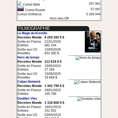
297 961
Cumul Italie
57 097
Cumul Russie
Cumul Unifrance
5 206 044
Hors Voix-Off
FILMOGRAPHIE
Le Mage du Kremlin
Recettes Monde
8 259 280 $ $
Sortie en France
21/01/2026
Entrées
682 334
Sortie aux US
15/05/2026
Recettes
652 300 $
Hors du temps
Recettes Monde
212 618 $ $
Sortie en France
19/06/2024
Entrées
27 294
Sortie aux US
15/08/2025
Recettes
19 848 $
Cuban Network
Recettes Monde
1 402 798 $ $
Sortie en France
29/01/2020
Entrées
185 708
Doubles Vies
Recettes Monde
3 318 808 $ $
Sortie en France
16/01/2019
Entrées
151 932
Sortie aux US
03/05/2019