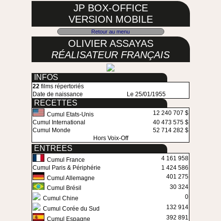
JP BOX-OFFICE
VERSION MOBILE
Retour au menu
OLIVIER ASSAYAS
RÉALISATEUR FRANÇAIS
INFOS
22
films répertoriés
Date de naissance
Le 25/01/1955
RECETTES
12 240 707 $
Cumul Etats-Unis
Cumul International
40 473 575 $
Cumul Monde
52 714 282 $
Hors Voix-Off
ENTREES
4 161 958
Cumul France
Cumul Paris & Périphérie
1 424 586
401 275
Cumul Allemagne
30 324
Cumul Brésil
0
Cumul Chine
132 914
Cumul Corée du Sud
392 891
Cumul Espagne