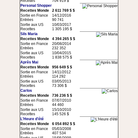
Recettes
704 919 $
Personal Shopper
Recettes Monde
2 611 769 $ $
Sortie en France
14/12/2016
Entrées
90 741
Sortie aux US
10/03/2017
Recettes
1 305 195 $
Sils Maria
Recettes Monde
4 394 265 $ $
Sortie en France
20/08/2014
Entrées
232 352
Sortie aux US
10/04/2015
Recettes
1 838 575 $
Après Mai
Recettes Monde
956 649 $ $
Sortie en France
14/11/2012
Entrées
114 292
Sortie aux US
03/05/2013
Recettes
73 306 $
Carlos
Recettes Monde
736 236 $ $
Sortie en France
07/07/2010
Entrées
44 460
Sortie aux US
15/10/2010
Recettes
145 526 $
L'Heure d'été
Recettes Monde
6 054 892 $ $
Sortie en France
05/03/2008
Entrées
407 534