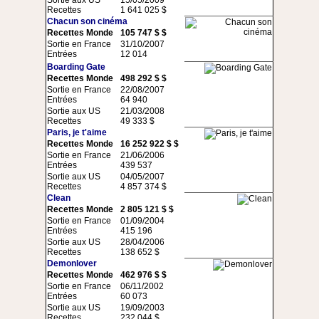
Sortie aux US
15/05/2009
Recettes
1 641 025 $
Chacun son cinéma
Recettes Monde
105 747 $ $
Sortie en France
31/10/2007
Entrées
12 014
Boarding Gate
Recettes Monde
498 292 $ $
Sortie en France
22/08/2007
Entrées
64 940
Sortie aux US
21/03/2008
Recettes
49 333 $
Paris, je t'aime
Recettes Monde
16 252 922 $ $
Sortie en France
21/06/2006
Entrées
439 537
Sortie aux US
04/05/2007
Recettes
4 857 374 $
Clean
Recettes Monde
2 805 121 $ $
Sortie en France
01/09/2004
Entrées
415 196
Sortie aux US
28/04/2006
Recettes
138 652 $
Demonlover
Recettes Monde
462 976 $ $
Sortie en France
06/11/2002
Entrées
60 073
Sortie aux US
19/09/2003
Recettes
232 044 $