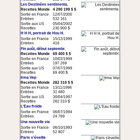
Les Destinées sentimenta.
Recettes Monde
4 290 199 $ $
Sortie en France
12/07/2000
Entrées
532 161
Sortie aux US
05/04/2002
Recettes
230 900 $
H H H, portrait de Hou H.
Sortie en France
15/12/1999
Entrées
416
Fin août, début septembr.
Recettes Monde
69 400 $ $
Sortie en France
10/02/1999
Entrées
197 269
Sortie aux US
07/07/1999
Recettes
69 400 $
Irma Vep
Recettes Monde
282 310 $ $
Sortie en France
13/11/1996
Entrées
31 480
Sortie aux US
30/04/1997
Recettes
282 310 $
L'Eau froide
Sortie en France
06/07/1994
Entrées
24 789
Une nouvelle vie
Sortie en France
06/10/1993
Entrées
52 807
Paris s'éveille