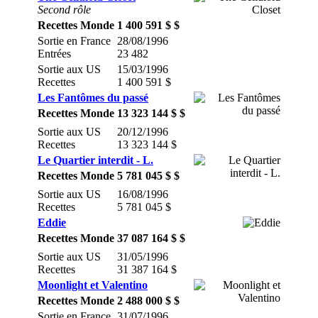
Second rôle
Recettes Monde
1 400 591 $ $
Sortie en France
28/08/1996
Entrées
23 482
Sortie aux US
15/03/1996
Recettes
1 400 591 $
Les Fantômes du passé
Recettes Monde
13 323 144 $ $
Sortie aux US
20/12/1996
Recettes
13 323 144 $
Le Quartier interdit - L.
Recettes Monde
5 781 045 $ $
Sortie aux US
16/08/1996
Recettes
5 781 045 $
Eddie
Recettes Monde
37 087 164 $ $
Sortie aux US
31/05/1996
Recettes
31 387 164 $
Moonlight et Valentino
Recettes Monde
2 488 000 $ $
Sortie en France
31/07/1996