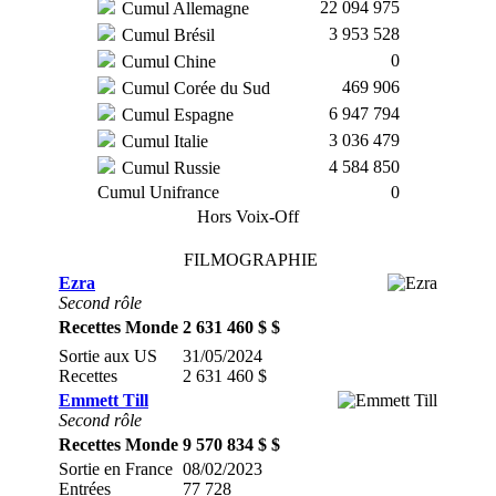
22 094 975
Cumul Allemagne
3 953 528
Cumul Brésil
0
Cumul Chine
469 906
Cumul Corée du Sud
6 947 794
Cumul Espagne
3 036 479
Cumul Italie
4 584 850
Cumul Russie
Cumul Unifrance
0
Hors Voix-Off
FILMOGRAPHIE
Ezra
Second rôle
Recettes Monde
2 631 460 $ $
Sortie aux US
31/05/2024
Recettes
2 631 460 $
Emmett Till
Second rôle
Recettes Monde
9 570 834 $ $
Sortie en France
08/02/2023
Entrées
77 728