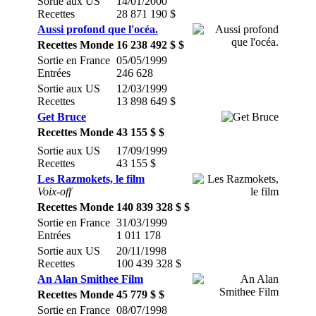
Sortie aux US
14/01/2000
Recettes
28 871 190 $
Aussi profond que l'océa.
Recettes Monde
16 238 492 $ $
Sortie en France
05/05/1999
Entrées
246 628
Sortie aux US
12/03/1999
Recettes
13 898 649 $
Get Bruce
Recettes Monde
43 155 $ $
Sortie aux US
17/09/1999
Recettes
43 155 $
Les Razmokets, le film
Voix-off
Recettes Monde
140 839 328 $ $
Sortie en France
31/03/1999
Entrées
1 011 178
Sortie aux US
20/11/1998
Recettes
100 439 328 $
An Alan Smithee Film
Recettes Monde
45 779 $ $
Sortie en France
08/07/1998