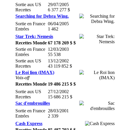
Sortie aux US
29/07/2005
Recettes
6 377 277 $
Searching for Debra Wing.
Sortie en France
06/04/2005
Entrées
1 462
Star Trek: Nemesis
Recettes Monde
67 178 269 $ $
Sortie en France
12/03/2003
Entrées
55 538
Sortie aux US
13/12/2002
Recettes
43 119 852 $
Le Roi lion (IMAX)
Voix-off
Recettes Monde
19 486 215 $ $
Sortie aux US
27/12/2002
Recettes
15 686 215 $
Sac d'embrouilles
Sortie en France
28/03/2001
Entrées
2 339
Cash Express
Recettes Monde
85 487 702 $ $