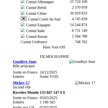
15 724 100
Cumul Allemagne
2 370 959
Cumul Brésil
36 929 833
Cumul Chine
4 745 839
Cumul Corée du Sud
14 244 874
Cumul Espagne
6 731 149
Cumul Italie
5 594 789
Cumul Russie
Cumul Unifrance
748 592
Hors Voix-Off
FILMOGRAPHIE
Goodbye June
Rôle principal
Sortie en France
24/12/2025
Entrées
Sortie VOD
Mickey 17
Second rôle
Recettes Monde
133 047 147 $ $
Sortie en France
05/03/2025
Entrées
1 190 565
Sortie aux US
07/03/2025