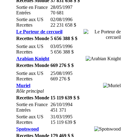
Recettes Monde
37 831 658 $ $
Sortie en France
28/05/1997
Entrées
70 681
Sortie aux US
02/08/1996
Recettes
22 231 658 $
Le Porteur de cercueil
Recettes Monde
5 656 388 $ $
Sortie aux US
03/05/1996
Recettes
5 656 388 $
Arabian Knight
Recettes Monde
669 276 $ $
Sortie aux US
25/08/1995
Recettes
669 276 $
Muriel
Rôle principal
Recettes Monde
15 119 639 $ $
Sortie en France
26/10/1994
Entrées
451 371
Sortie aux US
31/03/1995
Recettes
15 119 639 $
Spotswood
Recettes Monde
179 469 $ $