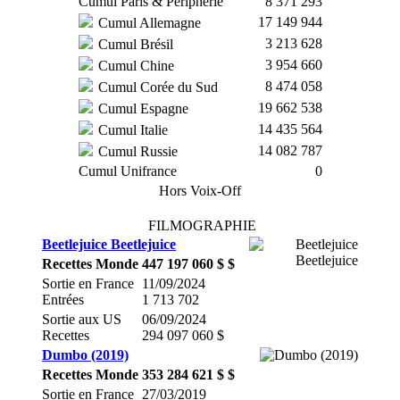
Cumul Paris & Périphérie
8 371 293
17 149 944
Cumul Allemagne
3 213 628
Cumul Brésil
3 954 660
Cumul Chine
8 474 058
Cumul Corée du Sud
19 662 538
Cumul Espagne
14 435 564
Cumul Italie
14 082 787
Cumul Russie
Cumul Unifrance
0
Hors Voix-Off
FILMOGRAPHIE
Beetlejuice Beetlejuice
Recettes Monde
447 197 060 $ $
Sortie en France
11/09/2024
Entrées
1 713 702
Sortie aux US
06/09/2024
Recettes
294 097 060 $
Dumbo (2019)
Recettes Monde
353 284 621 $ $
Sortie en France
27/03/2019