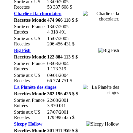
Sortie aux US
23/09/2005
Recettes
53 337 608 $
Charlie et la chocolater.
Recettes Monde
474 966 118 $ $
Sortie en France
13/07/2005
Entrées
4 318 491
Sortie aux US
15/07/2005
Recettes
206 456 431 $
Big Fish
Recettes Monde
122 884 113 $ $
Sortie en France
03/03/2004
Entrées
1 173 319
Sortie aux US
09/01/2004
Recettes
66 774 751 $
La Planète des singes
Recettes Monde
362 196 425 $ $
Sortie en France
22/08/2001
Entrées
3 970 011
Sortie aux US
27/07/2001
Recettes
179 996 425 $
Sleepy Hollow
Recettes Monde
201 911 959 $ $