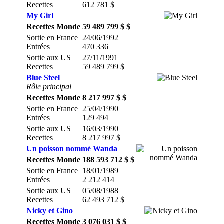
Recettes
612 781 $
My Girl
Recettes Monde
59 489 799 $ $
Sortie en France
24/06/1992
Entrées
470 336
Sortie aux US
27/11/1991
Recettes
59 489 799 $
Blue Steel
Rôle principal
Recettes Monde
8 217 997 $ $
Sortie en France
25/04/1990
Entrées
129 494
Sortie aux US
16/03/1990
Recettes
8 217 997 $
Un poisson nommé Wanda
Recettes Monde
188 593 712 $ $
Sortie en France
18/01/1989
Entrées
2 212 414
Sortie aux US
05/08/1988
Recettes
62 493 712 $
Nicky et Gino
Recettes Monde
3 076 031 $ $