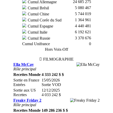
24 685 275
Cumul Allemagne
5 080 467
Cumul Brésil
5 744 019
Cumul Chine
1 364 961
Cumul Corée du Sud
4 440 481
Cumul Espagne
6 192 621
Cumul Italie
3 370 676
Cumul Russie
Cumul Unifrance
0
Hors Voix-Off
FILMOGRAPHIE
Ella McCay
Rôle principal
Recettes Monde
4 333 242 $ $
Sortie en France
15/05/2026
Entrées
Sortie VOD
Sortie aux US
12/12/2025
Recettes
4 033 242 $
Freaky Friday 2
Rôle principal
Recettes Monde
149 286 236 $ $