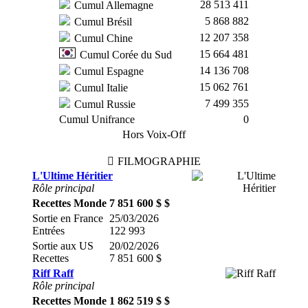
28 513 411
Cumul Allemagne
5 868 882
Cumul Brésil
12 207 358
Cumul Chine
15 664 481
Cumul Corée du Sud
14 136 708
Cumul Espagne
15 062 761
Cumul Italie
7 499 355
Cumul Russie
Cumul Unifrance
0
Hors Voix-Off
FILMOGRAPHIE
L'Ultime Héritier
Rôle principal
Recettes Monde
7 851 600 $ $
Sortie en France
25/03/2026
Entrées
122 993
Sortie aux US
20/02/2026
Recettes
7 851 600 $
Riff Raff
Rôle principal
Recettes Monde
1 862 519 $ $