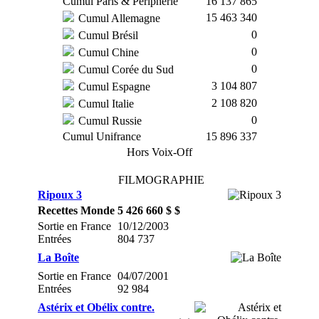
Cumul Paris & Périphérie
16 137 865
15 463 340
Cumul Allemagne
0
Cumul Brésil
0
Cumul Chine
0
Cumul Corée du Sud
3 104 807
Cumul Espagne
2 108 820
Cumul Italie
0
Cumul Russie
Cumul Unifrance
15 896 337
Hors Voix-Off
FILMOGRAPHIE
Ripoux 3
Recettes Monde
5 426 660 $ $
Sortie en France
10/12/2003
Entrées
804 737
La Boîte
Sortie en France
04/07/2001
Entrées
92 984
Astérix et Obélix contre.