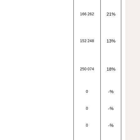
21%
166 262
13%
152 248
18%
250 074
-%
0
-%
0
-%
0