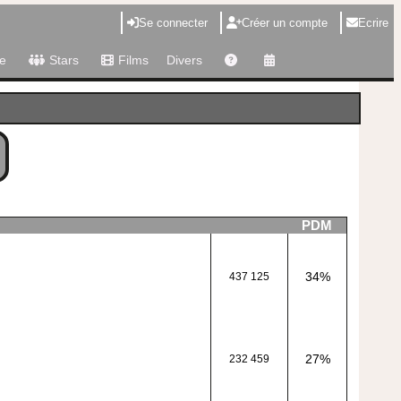
Se connecter
Créer un compte
Ecrire
e
Stars
Films
Divers
PDM
34%
437 125
27%
232 459