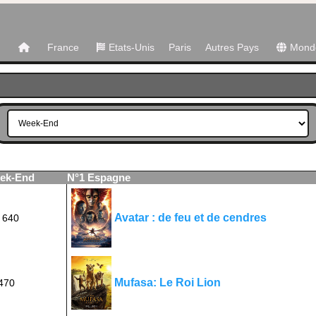
France
Etats-Unis
Paris
Autres Pays
Mond
eek-End
N°1 Espagne
Avatar : de feu et de cendres
 640
Mufasa: Le Roi Lion
470