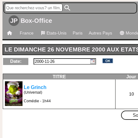
JP
Box-Office
France
Etats-Unis
Paris
Autres Pays
Mond
LE DIMANCHE 26 NOVEMBRE 2000 AUX ETAT
Date:
TITRE
Jour
Le Grinch
(Universal)
10
Comédie - 1h44
So