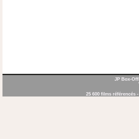
JP Box-Offi
25 600 films référencés 